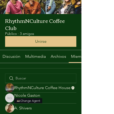
RhythmNCulture Coffee
Club
Público
·
3 amigos
Unirse
Discusión
Multimedia
Archivos
Miembros
RhythmNCulture Coffee House
Nicole Gaston
Nicole Gaston
Change Agent
A. Shivers